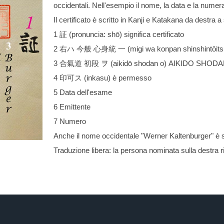
occidentali. Nell'esempio il nome, la data e la numera
Il certificato è scritto in Kanji e Katakana da destra 
1 証 (pronuncia: shō) significa certificato
2 右ハ 今般 心身統 一 (migi wa konpan shinshintōitsu
3 合氣道 初段 ヲ (aikidō shodan o) AIKIDO SHOD
4 印可ス (inkasu) è permesso
5 Data dell'esame
6 Emittente
7 Numero
Anche il nome occidentale "Werner Kaltenburger" è scri
Traduzione libera: la persona nominata sulla des