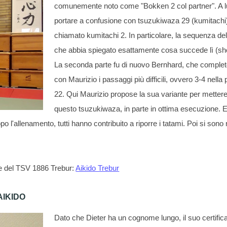
comunemente noto come "Bokken 2 col partner". A lui
portare a confusione con tsuzukiwaza 29 (kumitach
chiamato kumitachi 2. In particolare, la sequenza del 
che abbia spiegato esattamente cosa succede lì (sh
La seconda parte fu di nuovo Bernhard, che complet
con Maurizio i passaggi più difficili, ovvero 3-4 nell
22. Qui Maurizio propose la sua variante per mettere l'
questo tsuzukiwaza, in parte in ottima esecuzione.
o l'allenamento, tutti hanno contribuito a riporre i tatami. Poi si sono
ine del TSV 1886 Trebur:
Aikido Trebur
AIKIDO
Dato che Dieter ha un cognome lungo, il suo certific