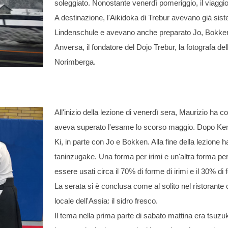
soleggiato. Nonostante venerdì pomeriggio, il viaggi
A destinazione, l'Aikidoka di Trebur avevano già sist
Lindenschule e avevano anche preparato Jo, Bokken e 
Anversa, il fondatore del Dojo Trebur, la fotografa de
Norimberga.
All'inizio della lezione di venerdì sera, Maurizio ha 
aveva superato l'esame lo scorso maggio. Dopo Kenkot
Ki, in parte con Jo e Bokken. Alla fine della lezione h
taninzugake. Una forma per irimi e un'altra forma pe
essere usati circa il 70% di forme di irimi e il 30% di 
La serata si è conclusa come al solito nel ristorante 
locale dell'Assia: il sidro fresco.
Il tema nella prima parte di sabato mattina era tsuz