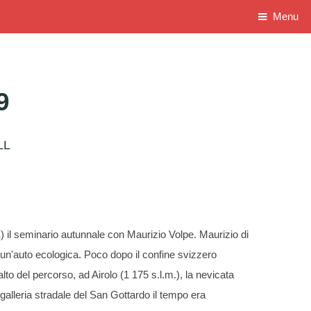
Menu
9
LL
 il seminario autunnale con Maurizio Volpe. Maurizio di
n un'auto ecologica. Poco dopo il confine svizzero
to del percorso, ad Airolo (1 175 s.l.m.), la nevicata
alleria stradale del San Gottardo il tempo era