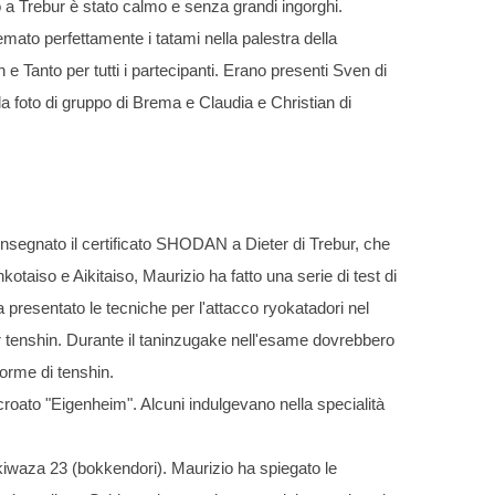
o a Trebur è stato calmo e senza grandi ingorghi.
emato perfettamente i tatami nella palestra della
Tanto per tutti i partecipanti. Erano presenti Sven di
lla foto di gruppo di Brema e Claudia e Christian di
consegnato il certificato SHODAN a Dieter di Trebur, che
aiso e Aikitaiso, Maurizio ha fatto una serie di test di
a presentato le tecniche per l'attacco ryokatadori nel
r tenshin. Durante il taninzugake nell'esame dovrebbero
forme di tenshin.
croato "Eigenheim". Alcuni indulgevano nella specialità
ukiwaza 23 (bokkendori). Maurizio ha spiegato le