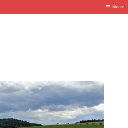
Menu
N