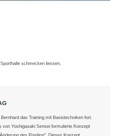
r Sporthalle schmecken liessen.
AG
ernhard das Training mit Basistechniken fort.
s von Yoshigasaki Sensei formulierte Konzept
Änderung des Position". Dieses Konzept