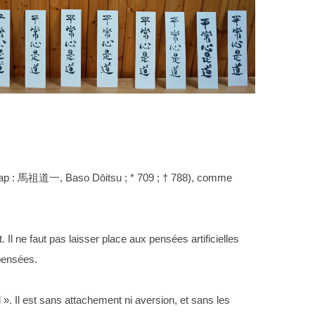
ap : 馬祖道一, Baso Dōitsu ; * 709 ; † 788), comme
t. Il ne faut pas laisser place aux pensées artificielles
 pensées.
l ». Il est sans attachement ni aversion, et sans les