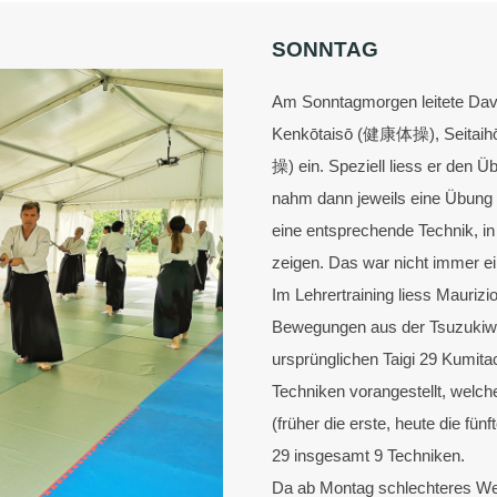
SONNTAG
Am Sonntagmorgen leitete Davide
Kenkōtaisō (健康体操), Seitaih
操) ein. Speziell liess er den 
nahm dann jeweils eine Übung a
eine entsprechende Technik, i
zeigen. Das war nicht immer ei
Im Lehrertraining liess Maurizio
Bewegungen aus der Tsuzukiwa
ursprünglichen Taigi 29 Kumita
Techniken vorangestellt, welch
(früher die erste, heute die fü
29 insgesamt 9 Techniken.
Da ab Montag schlechteres We