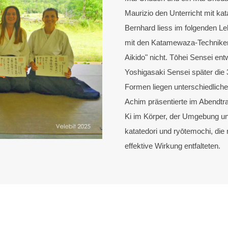
Maurizio den Unterricht mit kat
Bernhard liess im folgenden Lehr
mit den Katamewaza-Techniken
Aikido" nicht. Tōhei Sensei ent
Yoshigasaki Sensei später die 
Formen liegen unterschiedlich
Achim präsentierte im Abendt
Ki im Körper, der Umgebung u
katatedori und ryōtemochi, die
effektive Wirkung entfalteten.