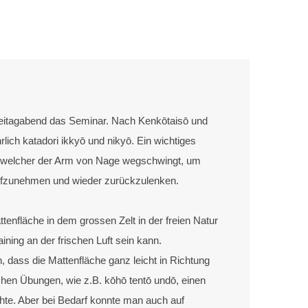
reitagabend das Seminar. Nach Kenkōtaisō und
hrlich katadori ikkyō und nikyō. Ein wichtiges
 in welcher der Arm von Nage wegschwingt, um
 aufzunehmen und wieder zurückzulenken.
tenfläche in dem grossen Zelt in der freien Natur
ning an der frischen Luft sein kann.
 dass die Mattenfläche ganz leicht in Richtung
hen Übungen, wie z.B. kōhō tentō undō, einen
te. Aber bei Bedarf konnte man auch auf