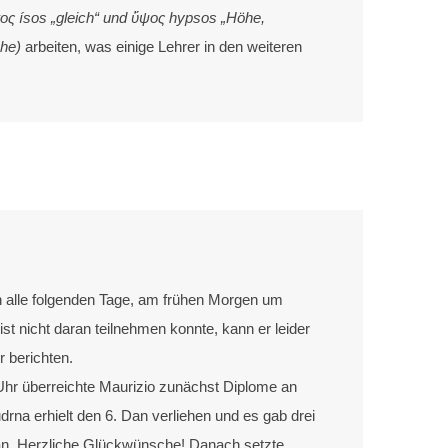
ἴσος ísos „gleich“ und ὕψος hypsos „Höhe,
öhe)
arbeiten, was einige Lehrer in den weiteren
 alle folgenden Tage, am frühen Morgen um
st nicht daran teilnehmen konnte, kann er leider
r berichten.
0 Uhr überreichte Maurizio zunächst Diplome an
rna erhielt den 6. Dan verliehen und es gab drei
n. Herzliche Glückwünsche! Danach setzte