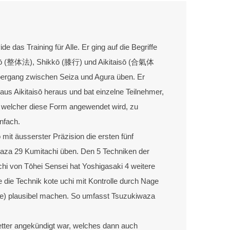
 das Training für Alle. Er ging auf die Begriffe
ō (整体法), Shikkō (膝行) und Aikitaisō (合氣体
Übergang zwischen Seiza und Agura üben. Er
us Aikitaisō heraus und bat einzelne Teilnehmer,
n welcher diese Form angewendet wird, zu
nfach.
 mit äusserster Präzision die ersten fünf
za 29 Kumitachi üben. Den 5 Techniken der
chi von Tōhei Sensei hat Yoshigasaki 4 weitere
e die Technik kote uchi mit Kontrolle durch Nage
nfte) plausibel machen. So umfasst Tsuzukiwaza
tter angekündigt war, welches dann auch