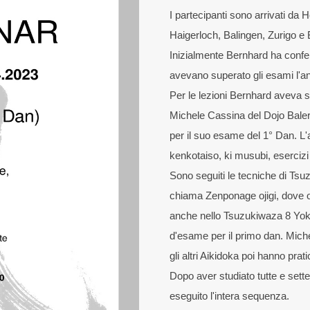
I partecipanti sono arrivati da
Haigerloch, Balingen, Zurigo e 
Inizialmente Bernhard ha confer
avevano superato gli esami l'a
Per le lezioni Bernhard aveva s
Michele Cassina del Dojo Baler
per il suo esame del 1° Dan. L'
kenkotaiso, ki musubi, esercizi 
Sono seguiti le tecniche di Tsu
chiama Zenponage ojigi, dove oji
anche nello Tsuzukiwaza 8 Yo
d'esame per il primo dan. Mich
gli altri Aikidoka poi hanno prat
Dopo aver studiato tutte e sett
eseguito l'intera sequenza.