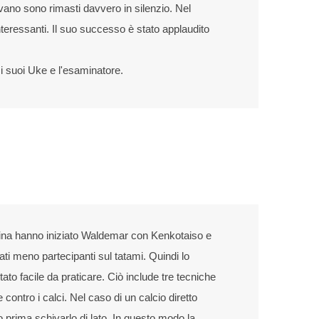
ano sono rimasti davvero in silenzio. Nel
nteressanti. Il suo successo è stato applaudito
i suoi Uke e l'esaminatore.
ina hanno iniziato Waldemar con Kenkotaiso e
ati meno partecipanti sul tatami. Quindi lo
to facile da praticare. Ciò include tre tecniche
 contro i calci. Nel caso di un calcio diretto
o prima schivarlo di lato. In questo modo la