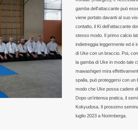
gamba dell'attaccante può esser
viene portato davanti al suo vi
contatto, il Ki dell'attaccante 
stesso modo. Il primo calcio l
indietreggia leggermente ed è in
di Uke con un braccio. Poi, con
la gamba di Uke in modo tale c
mawashigeri mira effettivamente
spalla, può proteggersi con un b
modo che Uke possa cadere di 
Dopo un'intensa pratica, il sem
Kokyudosa. Il prossimo seminar
luglio 2023 a Norimberga.