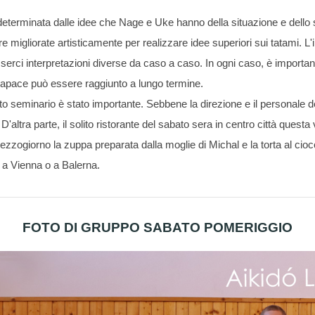
e determinata dalle idee che Nage e Uke hanno della situazione e dello 
re migliorate artisticamente per realizzare idee superiori sui tatami. L
sserci interpretazioni diverse da caso a caso. In ogni caso, è import
 capace può essere raggiunto a lungo termine.
 seminario è stato importante. Sebbene la direzione e il personale del
altra parte, il solito ristorante del sabato sera in centro città ques
zogiorno la zuppa preparata dalla moglie di Michal e la torta al cio
 a Vienna o a Balerna.
FOTO DI GRUPPO SABATO POMERIGGIO