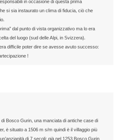
 responsabili in occasione di questa prima
e si sia instaurato un clima di fiducia, ciò che
io.
rima” dal punto di vista organizzativo ma lo era
elta del luogo (sud delle Alpi, in Svizzera).
ra difficile poter dire se avesse avuto successo:
rtecipazione !
o di Bosco Gurin, una manciata di antiche case di
er, è situato a 1506 m s/m quindi è il villaggio più
un’anzianità di 7 secoli: già nel 1253 Bosco Gurin