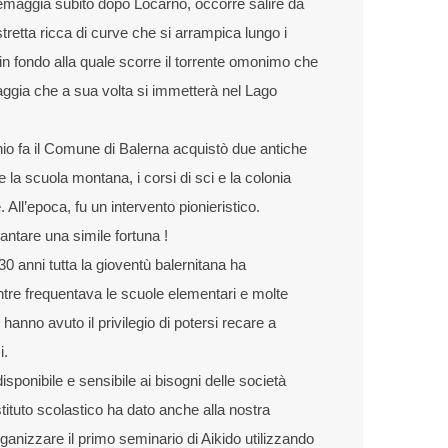
lemaggia subito dopo Locarno, occorre salire da
retta ricca di curve che si arrampica lungo i
 in fondo alla quale scorre il torrente omonimo che
aggia che a sua volta si immetterà nel Lago
o fa il Comune di Balerna acquistò due antiche
e la scuola montana, i corsi di sci e la colonia
. All’epoca, fu un intervento pionieristico.
tare una simile fortuna !
30 anni tutta la gioventù balernitana ha
re frequentava le scuole elementari e molte
 hanno avuto il privilegio di potersi recare a
i.
ponibile e sensibile ai bisogni delle società
’Istituto scolastico ha dato anche alla nostra
rganizzare il primo seminario di Aikido utilizzando