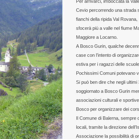
Per arrivarci, imboccata la Val
Cevio percorrendo una strada st
fianchi della ripida Val Rovana,
sfocerà più a valle nel fiume M
Maggiore a Locarno.
A Bosco Gurin, qualche decenni
case con l’intento di organizzar
estiva per i ragazzi delle scuole
Pochissimi Comuni potevano van
Si può ben dire che negli ultimi 
soggiornato a Bosco Gurin ment
associazioni culturali e sportive
Bosco per organizzare dei cors
Il Comune di Balerna, sempre dis
locali, tramite la direzione dell
Associazione la possibilità di o